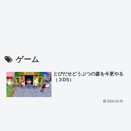
ゲーム
とびだせどうぶつの森を今更やる
日常
（３DS）
2026.03.25