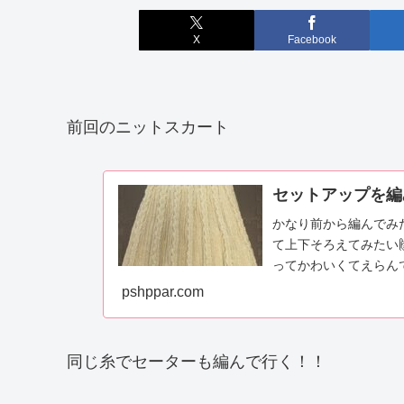
X
Facebook
前回のニットスカート
セットアップを編
かなり前から編んでみ
て上下そろえてみたい
ってかわいくてえらん
生成りっぽい色２０番のチ
pshppar.com
同じ糸でセーターも編んで行く！！