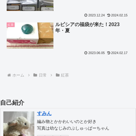
2023.12.24
2024.02.15
ルピシアの福袋が来た！2023
紅茶
年・夏
2023.06.05
2024.02.17
ホーム
日常
紅茶
自己紹介
すみん
編み物とかかわいいのとか好き
写真は幼なじみのぷしゅっぱーちゃん