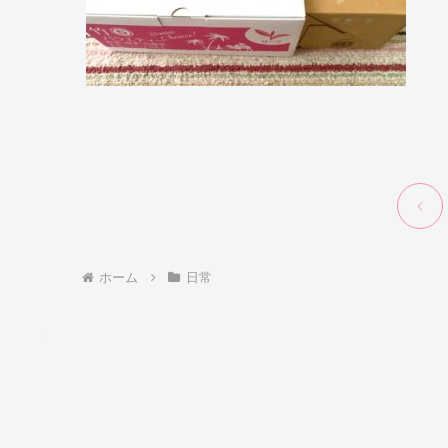
前
へ
ホーム
日常