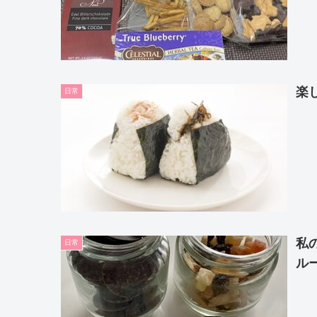
楽
日常
私
日常
ル