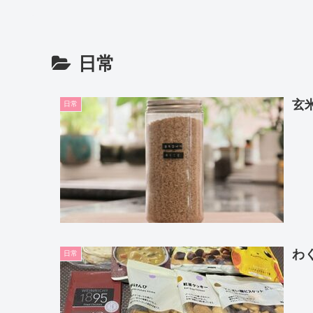
日常
玄
日常
わ
日常