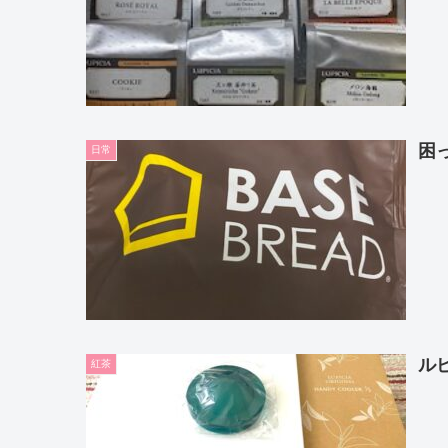
困
日常
ル
紅茶