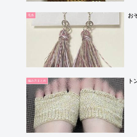
お
毛糸
ト
編み方まとめ