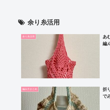
余り糸活用
あ
余り糸活用
編
折
編み方まとめ
で