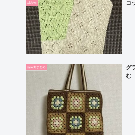
コ
編み物
グ
編み方まとめ
む