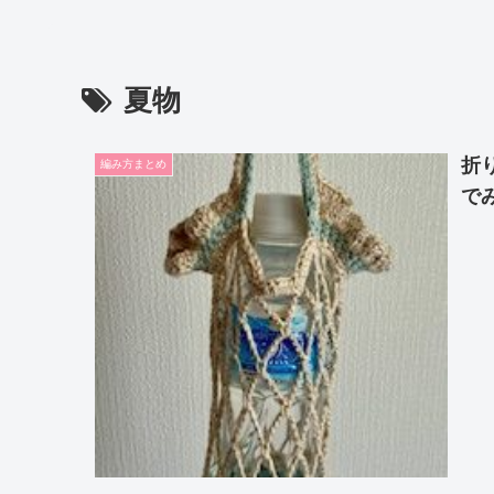
夏物
折
編み方まとめ
で