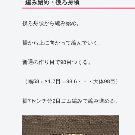
編み始め・後ろ身頃
後ろ身頃から編み始め。
裾から上に向かって編んでいく。
普通の作り目で98目つくる。
（幅58㎝×1.7目＝98.6・・・大体98目）
裾7センチ分2目ゴム編みで編み進める。