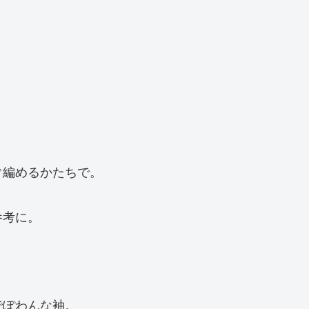
ぐ編めるかたちで。
参考に。
でぽわんな袖。