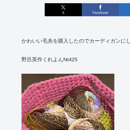
X
Facebook
かわいい毛糸を購入したのでカーディガンに
野呂英作くれよん№425