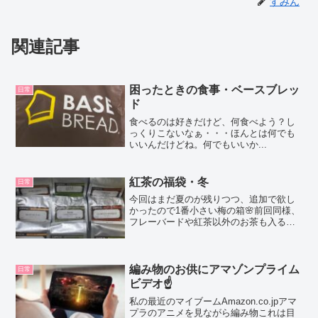
すみん
関連記事
困ったときの食事・ベースブレッ
日常
ド
食べるのは好きだけど、何食べよう？し
っくりこないなぁ・・・ほんとは何でも
いいんだけどね。何でもいいか...
紅茶の福袋・冬
日常
今回はまだ夏のが残りつつ、追加で欲し
かったので1番小さい梅の箱🌸前回同様、
フレーバードや紅茶以外のお茶も入るバ
ラエティー。いっぱい飲めるリーフタイ
プ🍃
編み物のお供にアマゾンプライム
日常
ビデオ☝
私の最近のマイブームAmazon.co.jpアマ
プラのアニメを見ながら編み物これは目