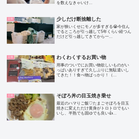
を数えなきゃいけ...
少しだけ断捨離した
日常
家が狭いくせにモノが多すぎる😭今住ん
でるところが引っ越して5年くらい経つん
だけど引っ越してきてから一...
わくわくするお買い物
日常
用事のついでにお買い物欲しいものがい
っぱいありすぎて久しぶりに無駄遣いし
てきた！！食べ物ばっかり！（...
そぼろ丼の目玉焼き乗せ
日常
最近のハマりご飯♡たまごそぼろを目玉
焼きに変えただけ黄身がトロトロでもい
いし、半熟でも固ゆでも良い👍...