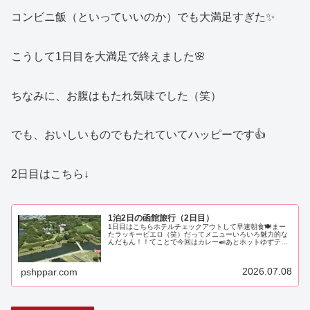
コンビニ飯（といっていいのか）でも大満足すぎた✨
こうして1日目を大満足で終えました🌸
ちなみに、お腹はもたれ気味でした（笑）
でも、おいしいものでもたれていてハッピーです👍
2日目はこちら↓
1泊2日の函館旅行（2日目）
1日目はこちらホテルチェックアウトして早速朝食🍽️まー
たラッキーピエロ（笑）だってメニューいろいろ魅力的な
んだもん！！てことで今回はカレー🍛あとホットゆずティ
ー🍊写真でもわかるくらいにご飯盛りもり！！🍚カレーは
ドロドロ系。大好き。味もめっち…
2026.07.08
pshppar.com